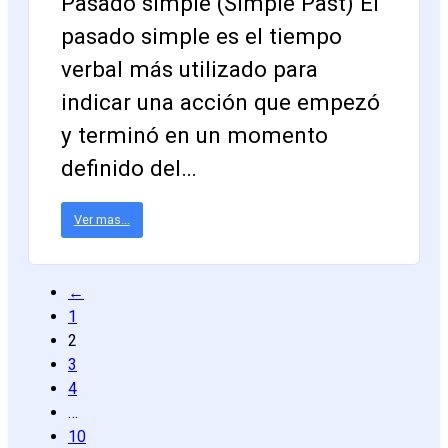
Pasado simple (Simple Past) El
pasado simple es el tiempo
verbal más utilizado para
indicar una acción que empezó
y terminó en un momento
definido del…
Ver mas...
←
1
2
3
4
…
10